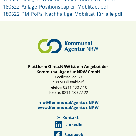
180622_Anlage_Positionspapier_Moblitaet.pdf
180622_PM_PoPa_Nachhaltige_Mobilität_für_alle.pdf
PlattformKlima.NRW ist ein Angebot der
Kommunal Agentur NRW GmbH
Cecilienallee 59
40474 Düsseldorf
Telefon 0211 430 77 0
Telefax 0211 430 77 22
info@KommunalAgentur.NRW
www.KommunalAgentur.NRW
Kontakt
LinkedIn
Facebook