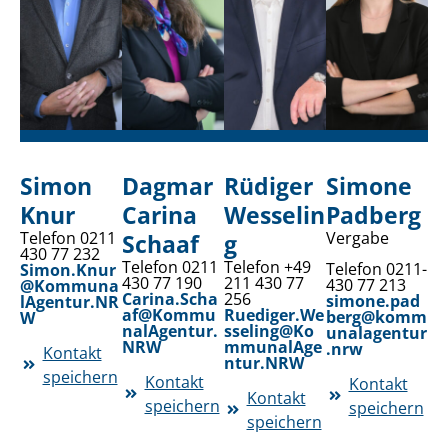
Simon
Dagmar
Rüdiger
Simone
Knur
Carina
Wesselin
Padberg
Telefon 0211
Vergabe
Schaaf
g
430 77 232
Telefon 0211
Telefon +49
Telefon 0211-
Simon.Knur
430 77 190
211 430 77
430 77 213
@Kommuna
Carina.Scha
256
simone.pad
lAgentur.NR
af@Kommu
Ruediger.We
berg@komm
W
nalAgentur.
sseling@Ko
unalagentur
NRW
mmunalAge
.nrw
Kontakt
ntur.NRW
speichern
Kontakt
Kontakt
Kontakt
speichern
speichern
speichern