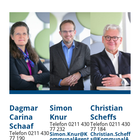
Dagmar
Simon
Christian
Carina
Knur
Scheffs
Telefon 0211 430
Telefon 0211 430
Schaaf
77 232
77 184
Telefon 0211 430
Simon.Knur@K
Christian.Scheff
77 190
ommunalAgent
s@KommunalA