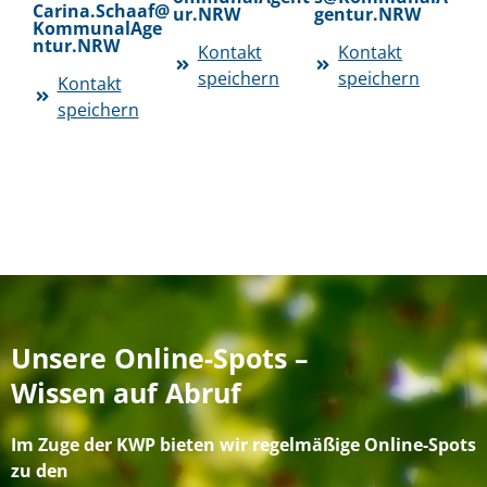
Carina.Schaaf@
ur.NRW
gentur.NRW
KommunalAge
ntur.NRW
Kontakt
Kontakt
speichern
speichern
Kontakt
speichern
Unsere Online-Spots –
Wissen auf Abruf
Im Zuge der KWP bieten wir regelmäßige Online-Spots
zu den