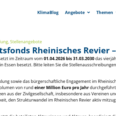
KlimaBlog
Angebote
Themen
lung
,
Stellenangebote
fonds Rheinisches Revier –
setzt im Zeitraum vom
01.04.2026 bis 31.03.2030
das vierjä
 in Essen besetzt. Bitte leiten Sie die Stellenausschreibun
wicklung sowie das bürgerschaftliche Engagement im Rheinisc
rvolumen von rund
einer Million Euro pro Jahr
durchgeführt
een aus der Zivilgesellschaft, insbesondere aus Vereinen u
eit, den Strukturwandel im Rheinischen Revier aktiv mitzug