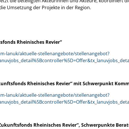
etzt die beteiligten Akteurinnen und Akteure, koordiniert 
 die Umsetzung der Projekte in der Region.
tsfonds Rheinisches Revier“
im-lanuk/aktuelle-stellenangebote/stellenangebot?
lanuvjobs_detail%5Bcontroller%5D=Offer&tx_lanuvjobs_d
kunftsfonds Rheinisches Revier“ mit Schwerpunkt Komm
im-lanuk/aktuelle-stellenangebote/stellenangebot?
lanuvjobs_detail%5Bcontroller%5D=Offer&tx_lanuvjobs_d
„Zukunftsfonds Rheinisches Revier“, Schwerpunkte Bera