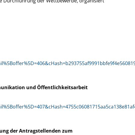
die Durchführung der Wettbewerbe, organisiert
etail%5Boffer%5D=406&cHash=b293755af9991bbfe9f4e56081
unikation und Öffentlichkeitsarbeit
etail%5Boffer%5D=407&cHash=4755c06081715aa5ca138e81af
tung der Antragstellenden zum