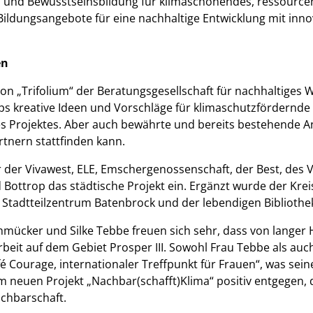
 und Bewusstseinsbildung für klimaschonendes, ressourcene
 Bildungsangebote für eine nachhaltige Entwicklung mit inn
en
von „Trifolium“ der Beratungsgesellschaft für nachhaltiges 
s kreative Ideen und Vorschläge für klimaschutzfördernd
 Projektes. Aber auch bewährte und bereits bestehende An
tnern stattfinden kann.
er der Vivawest, ELE, Emschergenossenschaft, der Best, de
ottrop das städtische Projekt ein. Ergänzt wurde der Krei
tadtteilzentrum Batenbrock und der lebendigen Bibliothe
ücker und Silke Tebbe freuen sich sehr, dass von langer 
arbeit auf dem Gebiet Prosper III. Sowohl Frau Tebbe als a
é Courage, internationaler Treffpunkt für Frauen“, was sei
euen Projekt „Nachbar(schafft)Klima“ positiv entgegen, da
achbarschaft.