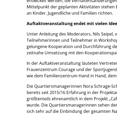
entwickelt werden, die Verhaltensänderungen
Mittelpunkt der geplanten Aktivitäten stehen
an Kinder, Jugendliche und Familien richten.
Auftaktveranstaltung endet mit vielen Ide
Unter Anleitung des Moderators, Nils Seipel, 
Teilnehmerinnen und Teilnehmer in Workshop
gelungene Kooperation und Durchführung des
zeitnahe Umsetzung mit den Kooperationspar
In der Auftaktveranstaltung läuteten Vertret
Frauenzentrum Courage und der Sportjugend B
wie dem Familienzentrum Hand in Hand, dem S
Die Quartiersmanagerinnen Nora Schrage-Schm
bereits seit 2015/16 Erfahrung in der Projekt
größtenteils ehrenamtlich in dem Projekt „Caf
wurde. Die Quartiersmanagerinnen sehen dem n
sich sehr auf die Einbindung der gesamten N