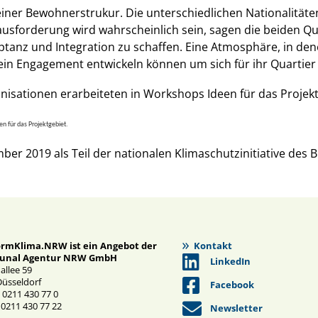
seiner Bewohnerstrukur. Die unterschiedlichen Nationalitäte
ausforderung wird wahrscheinlich sein, sagen die beiden Q
eptanz und Integration zu schaffen. Eine Atmosphäre, in d
n Engagement entwickeln können um sich für ihr Quartier m
n für das Projektgebiet.
mber 2019 als Teil der nationalen Klimaschutzinitiative de
ormKlima.NRW ist ein Angebot der
Kontakt
nal Agentur NRW GmbH
LinkedIn
nallee 59
Düsseldorf
Facebook
 0211 430 77 0
 0211 430 77 22
Newsletter