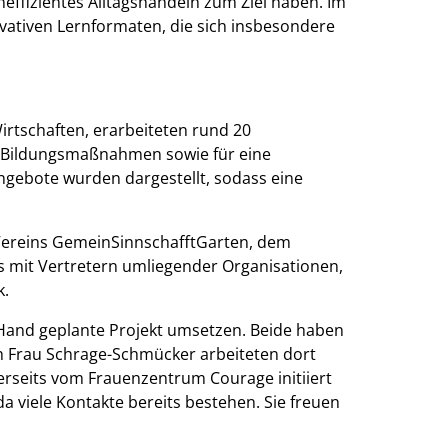
ffizientes Alltagshandeln zum Ziel haben. Im
ovativen Lernformaten, die sich insbesondere
Wirtschaften, erarbeiteten rund 20
e Bildungsmaßnahmen sowie für eine
gebote wurden dargestellt, sodass eine
s Vereins GemeinSinnschafftGarten, dem
s mit Vertretern umliegender Organisationen,
k.
Hand geplante Projekt umsetzen. Beide haben
uch Frau Schrage-Schmücker arbeiteten dort
nerseits vom Frauenzentrum Courage initiiert
 viele Kontakte bereits bestehen. Sie freuen