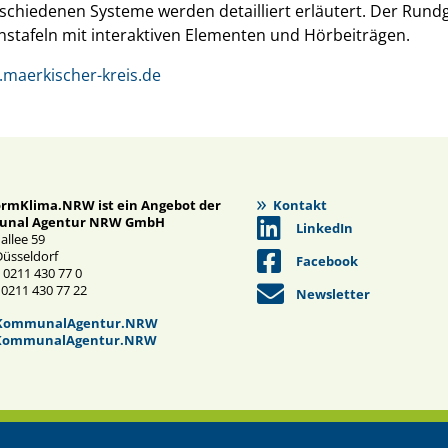
rschiedenen Systeme werden detailliert erläutert. Der Run
nstafeln mit interaktiven Elementen und Hörbeiträgen.
maerkischer-kreis.de
ormKlima.NRW ist ein Angebot der
Kontakt
nal Agentur NRW GmbH
LinkedIn
nallee 59
Düsseldorf
Facebook
 0211 430 77 0
 0211 430 77 22
Newsletter
KommunalAgentur.NRW
ommunalAgentur.NRW